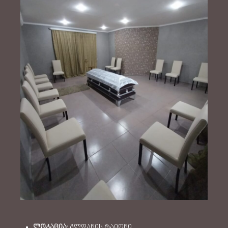
ლოკაცია:
გლდანის რაიონი